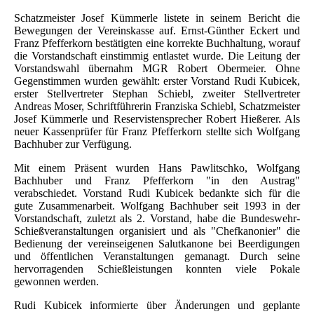
Schatzmeister Josef Kümmerle listete in seinem Bericht die
Bewegungen der Vereinskasse auf. Ernst-Günther Eckert und
Franz Pfefferkorn bestätigten eine korrekte Buchhaltung, worauf
die Vorstandschaft einstimmig entlastet wurde. Die Leitung der
Vorstandswahl übernahm MGR Robert Obermeier. Ohne
Gegenstimmen wurden gewählt: erster Vorstand Rudi Kubicek,
erster Stellvertreter Stephan Schiebl, zweiter Stellvertreter
Andreas Moser, Schriftführerin Franziska Schiebl, Schatzmeister
Josef Kümmerle und Reservistensprecher Robert Hießerer. Als
neuer Kassenprüfer für Franz Pfefferkorn stellte sich Wolfgang
Bachhuber zur Verfügung.
Mit einem Präsent wurden Hans Pawlitschko, Wolfgang
Bachhuber und Franz Pfefferkorn "in den Austrag"
verabschiedet. Vorstand Rudi Kubicek bedankte sich für die
gute Zusammenarbeit. Wolfgang Bachhuber seit 1993 in der
Vorstandschaft, zuletzt als 2. Vorstand, habe die Bundeswehr-
Schießveranstaltungen organisiert und als "Chefkanonier" die
Bedienung der vereinseigenen Salutkanone bei Beerdigungen
und öffentlichen Veranstaltungen gemanagt. Durch seine
hervorragenden Schießleistungen konnten viele Pokale
gewonnen werden.
Rudi Kubicek informierte über Änderungen und geplante