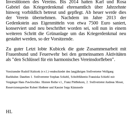
Investitionen des Vereins. Bis 2014 hatten Karl und Rosa
Gabriel das Kriegerdenkmal ehrenamtlich über Jahrzehnte
hinweg vorbildlich betreut und gepflegt. Ab heuer werde dies
der Verein übernehmen. Nachdem im Jahre 2013 der
Gedenkstein aus Eigenmitteln von etwa 7500 Euro saniert,
konserviert und neu beschriftet worden sei, soll nun in einem
weiteren Schritt die Grünanlage um das Kriegerdenkmal neu
gestaltet werden, so der Vorsitzende.
Zu guter Letzt lobte Kubicek die gute Zusammenarbeit mit
Frauenbund und Feuerwehr bei den gemeinsamen Aktivitäten
als "den Schlüssel für ein harmonisches Vereinsdorfleben".
Vorsitzender Rudolf Kubicek (v.v.l.) verabschiedet den langjährigen Stellvertreter Wolfgang
Bachhuber. Daneben 1. Stellvertreter Stephan Schiebl, Schriftführerin Franziska Schiebl mit
Vorgänger Hans Pawlitschko. Hintere Reihe v.l., Franz Pfefferkorn, 2. Stellvertreter Andreas Moser,
Reservistensprecher Robert Hießerer und Kassier Sepp Kümmerle
HL